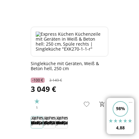
Singleküche mit Geräten, Weiß &
Beton hell, 250 cm
-100 €
3 149 €
3 049 €
...
5
98%
4,88