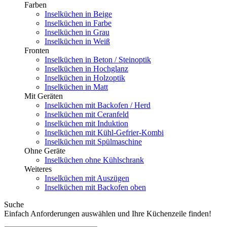
Farben
Inselküchen in Beige
Inselküchen in Farbe
Inselküchen in Grau
Inselküchen in Weiß
Fronten
Inselküchen in Beton / Steinoptik
Inselküchen in Hochglanz
Inselküchen in Holzoptik
Inselküchen in Matt
Mit Geräten
Inselküchen mit Backofen / Herd
Inselküchen mit Ceranfeld
Inselküchen mit Induktion
Inselküchen mit Kühl-Gefrier-Kombi
Inselküchen mit Spülmaschine
Ohne Geräte
Inselküchen ohne Kühlschrank
Weiteres
Inselküchen mit Auszügen
Inselküchen mit Backofen oben
Suche
Einfach Anforderungen auswählen und Ihre Küchenzeile finden!