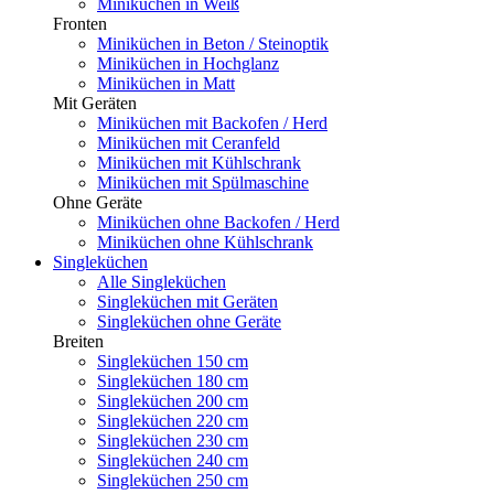
Miniküchen in Weiß
Fronten
Miniküchen in Beton / Steinoptik
Miniküchen in Hochglanz
Miniküchen in Matt
Mit Geräten
Miniküchen mit Backofen / Herd
Miniküchen mit Ceranfeld
Miniküchen mit Kühlschrank
Miniküchen mit Spülmaschine
Ohne Geräte
Miniküchen ohne Backofen / Herd
Miniküchen ohne Kühlschrank
Singleküchen
Alle Singleküchen
Singleküchen mit Geräten
Singleküchen ohne Geräte
Breiten
Singleküchen 150 cm
Singleküchen 180 cm
Singleküchen 200 cm
Singleküchen 220 cm
Singleküchen 230 cm
Singleküchen 240 cm
Singleküchen 250 cm