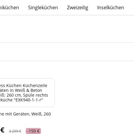
niküchen
Singleküchen
Zweizeilig
Inselküchen
he mit Geräten, Weiß, 260
 €
-150 €
3 299 €