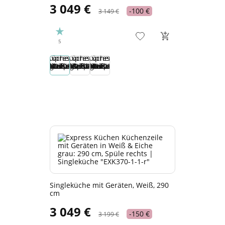
3 049 €
-100 €
3 149 €
5
Singleküche mit Geräten, Weiß, 290
cm
3 049 €
-150 €
3 199 €