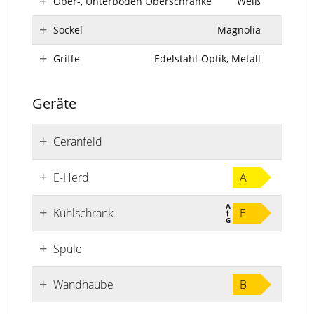
Ober-, Unterböden Oberschränke
Weiß
Sockel
Magnolia
Griffe
Edelstahl-Optik, Metall
Geräte
Ceranfeld
E-Herd
A
Kühlschrank
E
Spüle
Wandhaube
B