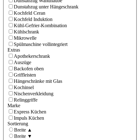
Dunstabzug Wandhaube
Dunstabzug unter Hängeschrank
Kochfeld Ceran
Kochfeld Induktion
Kühl-Gefrier-Kombination
Kühlschrank
Mikrowelle
Spülmaschine vollintegriert
Extras
Apothekerschrank
Auszüge
Backofen oben
Griffleisten
Hängeschränke mit Glas
Kochinsel
Nischenverkleidung
Relinggriffe
Marke
Express Küchen
Impuls Küchen
Sortierung
Breite ▲
Breite ▼