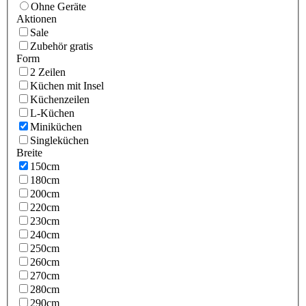
Ohne Geräte
Aktionen
Sale
Zubehör gratis
Form
2 Zeilen
Küchen mit Insel
Küchenzeilen
L-Küchen
Miniküchen
Singleküchen
Breite
150cm
180cm
200cm
220cm
230cm
240cm
250cm
260cm
270cm
280cm
290cm