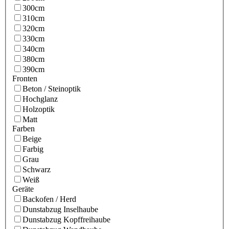
300cm
310cm
320cm
330cm
340cm
380cm
390cm
Fronten
Beton / Steinoptik
Hochglanz
Holzoptik
Matt
Farben
Beige
Farbig
Grau
Schwarz
Weiß
Geräte
Backofen / Herd
Dunstabzug Inselhaube
Dunstabzug Kopffreihaube