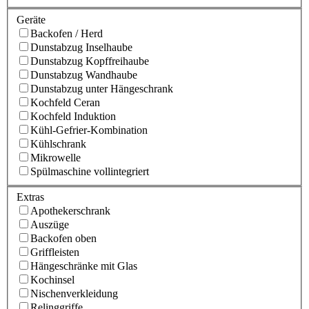
Geräte
Backofen / Herd
Dunstabzug Inselhaube
Dunstabzug Kopffreihaube
Dunstabzug Wandhaube
Dunstabzug unter Hängeschrank
Kochfeld Ceran
Kochfeld Induktion
Kühl-Gefrier-Kombination
Kühlschrank
Mikrowelle
Spülmaschine vollintegriert
Extras
Apothekerschrank
Auszüge
Backofen oben
Griffleisten
Hängeschränke mit Glas
Kochinsel
Nischenverkleidung
Relinggriffe