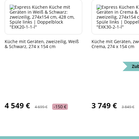
Küche mit Geräten, zweizeilig, Weiß
Küche mit Geräten, zwe
& Schwarz, 274 x 154 cm
Crema, 274 x 154 cm
Zub
4 549 €
3 749 €
-150 €
4 699 €
3 849 €