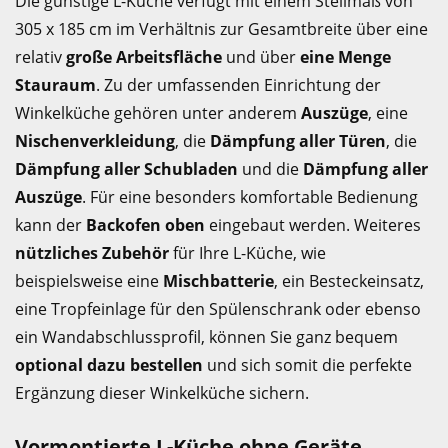
Die günstige L-Küche verfügt mit einem Stellmaß von
305 x 185 cm im Verhältnis zur Gesamtbreite über eine
relativ
große Arbeitsfläche
und über
eine Menge
Stauraum
. Zu der umfassenden Einrichtung der
Winkelküche gehören unter anderem
Auszüge
, eine
Nischenverkleidung
, die
Dämpfung aller Türen
, die
Dämpfung aller Schubladen
und die
Dämpfung aller
Auszüge
. Für eine besonders komfortable Bedienung
kann der
Backofen oben
eingebaut werden. Weiteres
nützliches Zubehör
für Ihre L-Küche, wie
beispielsweise eine
Mischbatterie
, ein Besteckeinsatz,
eine Tropfeinlage für den Spülenschrank oder ebenso
ein Wandabschlussprofil, können Sie ganz bequem
optional dazu bestellen
und sich somit die perfekte
Ergänzung dieser Winkelküche sichern.
Vormontierte L-Küche ohne Geräte