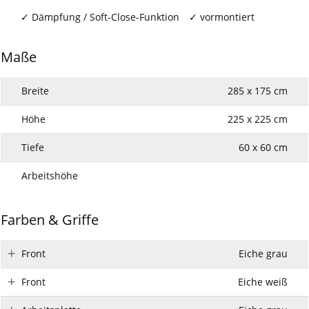
Dämpfung / Soft-Close-Funktion
vormontiert
Maße
Breite
285 x 175 cm
Höhe
225 x 225 cm
Tiefe
60 x 60 cm
Arbeitshöhe
Farben & Griffe
Front
Eiche grau
Front
Eiche weiß