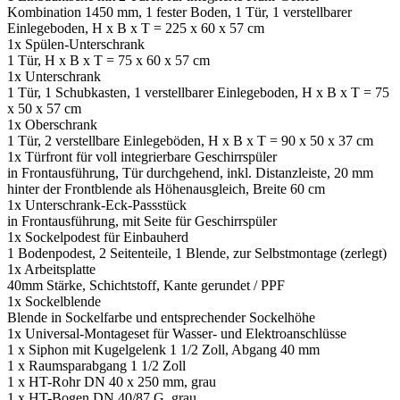
Kombination 1450 mm, 1 fester Boden, 1 Tür, 1 verstellbarer
Einlegeboden, H x B x T = 225 x 60 x 57 cm
1x Spülen-Unterschrank
1 Tür, H x B x T = 75 x 60 x 57 cm
1x Unterschrank
1 Tür, 1 Schubkasten, 1 verstellbarer Einlegeboden, H x B x T = 75
x 50 x 57 cm
1x Oberschrank
1 Tür, 2 verstellbare Einlegeböden, H x B x T = 90 x 50 x 37 cm
1x Türfront für voll integrierbare Geschirrspüler
in Frontausführung, Tür durchgehend, inkl. Distanzleiste, 20 mm
hinter der Frontblende als Höhenausgleich, Breite 60 cm
1x Unterschrank-Eck-Passstück
in Frontausführung, mit Seite für Geschirrspüler
1x Sockelpodest für Einbauherd
1 Bodenpodest, 2 Seitenteile, 1 Blende, zur Selbstmontage (zerlegt)
1x Arbeitsplatte
40mm Stärke, Schichtstoff, Kante gerundet / PPF
1x Sockelblende
Blende in Sockelfarbe und entsprechender Sockelhöhe
1x Universal-Montageset für Wasser- und Elektroanschlüsse
1 x Siphon mit Kugelgelenk 1 1/2 Zoll, Abgang 40 mm
1 x Raumsparabgang 1 1/2 Zoll
1 x HT-Rohr DN 40 x 250 mm, grau
1 x HT-Bogen DN 40/87 G, grau