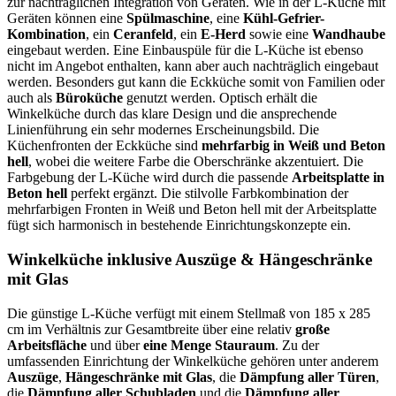
zur nachträglichen Integration von Geräten. Wie in der L-Küche mit
Geräten können eine
Spülmaschine
, eine
Kühl-Gefrier-
Kombination
, ein
Ceranfeld
, ein
E-Herd
sowie eine
Wandhaube
eingebaut werden. Eine Einbauspüle für die L-Küche ist ebenso
nicht im Angebot enthalten, kann aber auch nachträglich eingebaut
werden. Besonders gut kann die Eckküche somit von Familien oder
auch als
Büroküche
genutzt werden. Optisch erhält die
Winkelküche durch das klare Design und die ansprechende
Linienführung ein sehr modernes Erscheinungsbild. Die
Küchenfronten der Eckküche sind
mehrfarbig in Weiß und Beton
hell
, wobei die weitere Farbe die Oberschränke akzentuiert. Die
Farbgebung der L-Küche wird durch die passende
Arbeitsplatte in
Beton hell
perfekt ergänzt. Die stilvolle Farbkombination der
mehrfarbigen Fronten in Weiß und Beton hell mit der Arbeitsplatte
fügt sich harmonisch in bestehende Einrichtungskonzepte ein.
Winkelküche inklusive Auszüge & Hängeschränke
mit Glas
Die günstige L-Küche verfügt mit einem Stellmaß von 185 x 285
cm im Verhältnis zur Gesamtbreite über eine relativ
große
Arbeitsfläche
und über
eine Menge Stauraum
. Zu der
umfassenden Einrichtung der Winkelküche gehören unter anderem
Auszüge
,
Hängeschränke mit Glas
, die
Dämpfung aller Türen
,
die
Dämpfung aller Schubladen
und die
Dämpfung aller