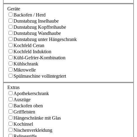
Geräte
Backofen / Herd
Dunstabzug Inselhaube
Dunstabzug Kopffreihaube
Dunstabzug Wandhaube
Dunstabzug unter Hängeschrank
Kochfeld Ceran
Kochfeld Induktion
Kühl-Gefrier-Kombination
Kühlschrank
Mikrowelle
Spülmaschine vollintegriert
Extras
Apothekerschrank
Auszüge
Backofen oben
Griffleisten
Hängeschränke mit Glas
Kochinsel
Nischenverkleidung
Relinggriffe