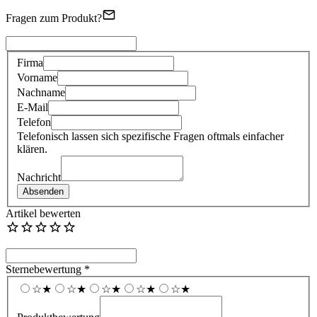
Fragen zum Produkt?
Firma
Vorname
Nachname
E-Mail
Telefon
Telefonisch lassen sich spezifische Fragen oftmals einfacher
klären.
Nachricht
Absenden
Artikel bewerten
Sternebewertung *
☆︎
★︎
☆︎
★︎
☆︎
★︎
☆︎
★︎
☆︎
★︎