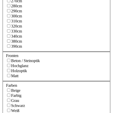
270cm
280cm
290cm
300cm
310cm
320cm
330cm
340cm
380cm
390cm
Fronten
Beton / Steinoptik
Hochglanz
Holzoptik
Matt
Farben
Beige
Farbig
Grau
Schwarz
Weiß