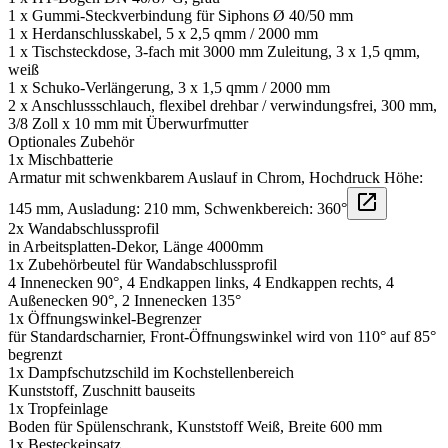
1 x Gummi-Steckverbindung für Siphons Ø 40/50 mm
1 x Herdanschlusskabel, 5 x 2,5 qmm / 2000 mm
1 x Tischsteckdose, 3-fach mit 3000 mm Zuleitung, 3 x 1,5 qmm,
weiß
1 x Schuko-Verlängerung, 3 x 1,5 qmm / 2000 mm
2 x Anschlussschlauch, flexibel drehbar / verwindungsfrei, 300 mm,
3/8 Zoll x 10 mm mit Überwurfmutter
Optionales Zubehör
1x Mischbatterie
Armatur mit schwenkbarem Auslauf in Chrom, Hochdruck Höhe:
145 mm, Ausladung: 210 mm, Schwenkbereich: 360°
2x Wandabschlussprofil
in Arbeitsplatten-Dekor, Länge 4000mm
1x Zubehörbeutel für Wandabschlussprofil
4 Innenecken 90°, 4 Endkappen links, 4 Endkappen rechts, 4
Außenecken 90°, 2 Innenecken 135°
1x Öffnungswinkel-Begrenzer
für Standardscharnier, Front-Öffnungswinkel wird von 110° auf 85°
begrenzt
1x Dampfschutzschild im Kochstellenbereich
Kunststoff, Zuschnitt bauseits
1x Tropfeinlage
Boden für Spülenschrank, Kunststoff Weiß, Breite 600 mm
1x Besteckeinsatz