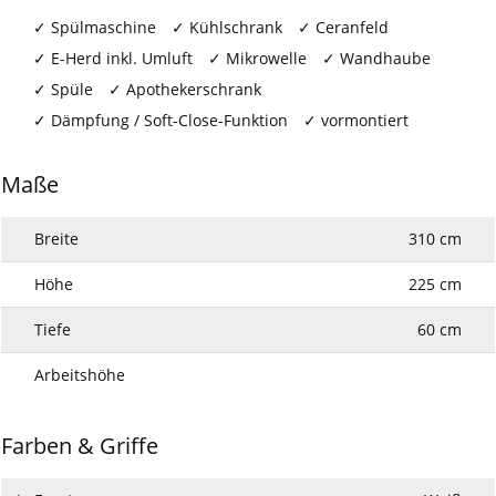
Spülmaschine
Kühlschrank
Ceranfeld
E-Herd inkl. Umluft
Mikrowelle
Wandhaube
Spüle
Apothekerschrank
Dämpfung / Soft-Close-Funktion
vormontiert
Maße
Breite
310 cm
Höhe
225 cm
Tiefe
60 cm
Arbeitshöhe
Farben & Griffe